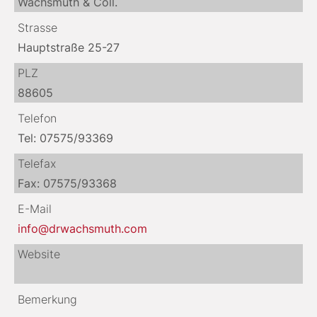
Wachsmuth & Coll.
Strasse
Hauptstraße 25-27
PLZ
88605
Telefon
Tel: 07575/93369
Telefax
Fax: 07575/93368
E-Mail
info@drwachsmuth.com
Website
Bemerkung