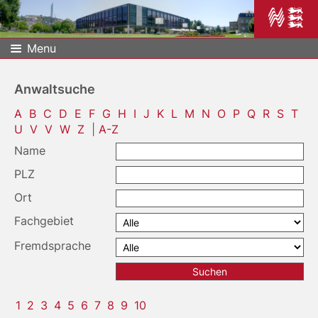
Menu
Anwaltsuche
A
B
C
D
E
F
G
H
I
J
K
L
M
N
O
P
Q
R
S
T
U
V
V
W
Z
|
A-Z
Name
PLZ
Ort
Fachgebiet
Fremdsprache
1
2
3
4
5
6
7
8
9
10