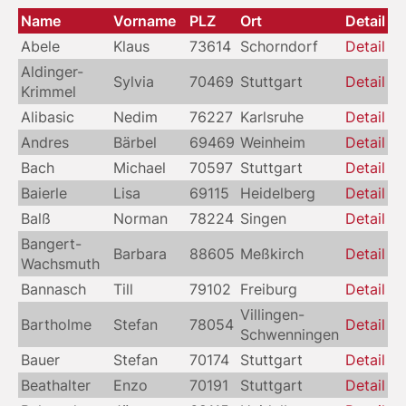
Name
Vorname
PLZ
Ort
Detail
Abele
Klaus
73614
Schorndorf
Detail
Aldinger-
Sylvia
70469
Stuttgart
Detail
Krimmel
Alibasic
Nedim
76227
Karlsruhe
Detail
Andres
Bärbel
69469
Weinheim
Detail
Bach
Michael
70597
Stuttgart
Detail
Baierle
Lisa
69115
Heidelberg
Detail
Balß
Norman
78224
Singen
Detail
Bangert-
Barbara
88605
Meßkirch
Detail
Wachsmuth
Bannasch
Till
79102
Freiburg
Detail
Villingen-
Bartholme
Stefan
78054
Detail
Schwenningen
Bauer
Stefan
70174
Stuttgart
Detail
Beathalter
Enzo
70191
Stuttgart
Detail