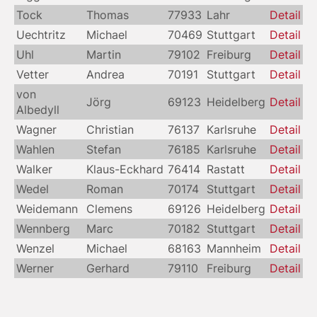
Tock
Thomas
77933
Lahr
Detail
Uechtritz
Michael
70469
Stuttgart
Detail
Uhl
Martin
79102
Freiburg
Detail
Vetter
Andrea
70191
Stuttgart
Detail
von
Jörg
69123
Heidelberg
Detail
Albedyll
Wagner
Christian
76137
Karlsruhe
Detail
Wahlen
Stefan
76185
Karlsruhe
Detail
Walker
Klaus-Eckhard
76414
Rastatt
Detail
Wedel
Roman
70174
Stuttgart
Detail
Weidemann
Clemens
69126
Heidelberg
Detail
Wennberg
Marc
70182
Stuttgart
Detail
Wenzel
Michael
68163
Mannheim
Detail
Werner
Gerhard
79110
Freiburg
Detail