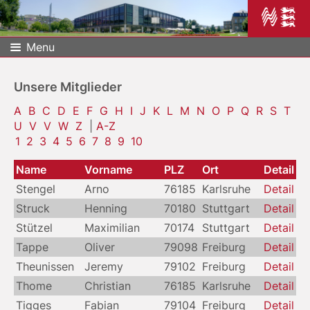
Menu
Unsere Mitglieder
A
B
C
D
E
F
G
H
I
J
K
L
M
N
O
P
Q
R
S
T
U
V
V
W
Z
|
A-Z
1
2
3
4
5
6
7
8
9
10
Name
Vorname
PLZ
Ort
Detail
Stengel
Arno
76185
Karlsruhe
Detail
Struck
Henning
70180
Stuttgart
Detail
Stützel
Maximilian
70174
Stuttgart
Detail
Tappe
Oliver
79098
Freiburg
Detail
Theunissen
Jeremy
79102
Freiburg
Detail
Thome
Christian
76185
Karlsruhe
Detail
Tigges
Fabian
79104
Freiburg
Detail