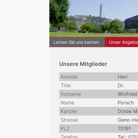
Lernen Sie uns kennen
Unser Angebot
Informationen zum Arbeitsgebiet
Unsere Mitglieder
Anrede
Herr
Titel
Dr.
Vorname
Winfried
Name
Porsch
Kanzlei
Dolde M
Strasse
Geno-Hau
PLZ
70191
Telefon
Tel.: 07