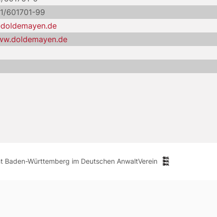
11/601701-99
doldemayen.de
www.doldemayen.de
ht Baden-Württemberg im Deutschen AnwaltVerein