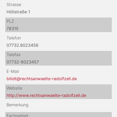
Strasse
Höllstraße 1
PLZ
78315
Telefon
07732.8023456
Telefax
07732-8023457
E-Mail
bilidt@rechtsanwaelte-radolfzell.de
Website
http://www.rechtsanwaelte-radolfzell.de
Bemerkung
Fachgebiet