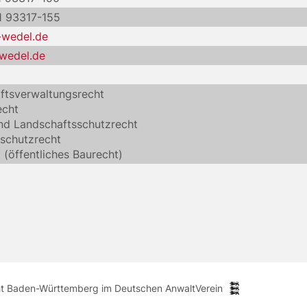
1 93317-155
-wedel.de
wedel.de
ftsverwaltungsrecht
echt
nd Landschaftsschutzrecht
schutzrecht
 (öffentliches Baurecht)
ht Baden-Württemberg im Deutschen AnwaltVerein