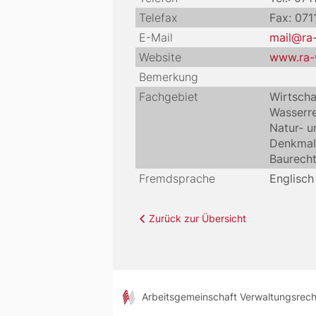
Telefax
Fax: 071
E-Mail
mail@ra
Website
www.ra-
Bemerkung
Fachgebiet
Wirtscha
Wasserr
Natur- u
Denkmal
Baurecht
Fremdsprache
Englisch
Zurück zur Übersicht
Arbeitsgemeinschaft Verwaltungsrec