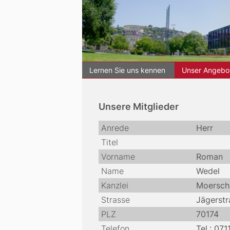
Lernen Sie uns kennen
Unser Angebot
Informationen zum Arbeitsgebiet
Unsere Mitglieder
Anrede
Herr
Titel
Vorname
Roman
Name
Wedel
Kanzlei
Moersch,
Strasse
Jägerstr
PLZ
70174
Telefon
Tel.: 07