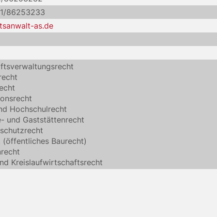
21/86253233
tsanwalt-as.de
ftsverwaltungsrecht
recht
echt
onsrecht
nd Hochschulrecht
 und Gaststättenrecht
schutzrecht
 (öffentliches Baurecht)
recht
und Kreislaufwirtschaftsrecht