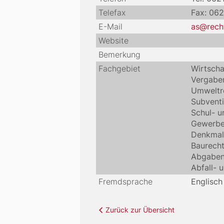
Telefax
Fax: 06
E-Mail
as@rech
Website
Bemerkung
Fachgebiet
Wirtscha
Vergabe
Umweltr
Subventi
Schul- u
Gewerbe-
Denkmal
Baurecht
Abgaben
Abfall- 
Fremdsprache
Englisch
Zurück zur Übersicht