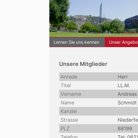
Lernen Sie uns kennen
Unser Angebot
Informationen zum Arbeitsgebiet
Unsere Mitglieder
Anrede
Herr
Titel
LL.M.
Vorname
Andreas
Name
Schmidt
Kanzlei
Strasse
Niederfe
PLZ
68199
Telefon
Tel: 06