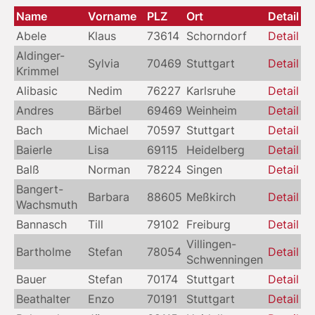
Name
Vorname
PLZ
Ort
Detail
Abele
Klaus
73614
Schorndorf
Detail
Aldinger-
Sylvia
70469
Stuttgart
Detail
Krimmel
Alibasic
Nedim
76227
Karlsruhe
Detail
Andres
Bärbel
69469
Weinheim
Detail
Bach
Michael
70597
Stuttgart
Detail
Baierle
Lisa
69115
Heidelberg
Detail
Balß
Norman
78224
Singen
Detail
Bangert-
Barbara
88605
Meßkirch
Detail
Wachsmuth
Bannasch
Till
79102
Freiburg
Detail
Villingen-
Bartholme
Stefan
78054
Detail
Schwenningen
Bauer
Stefan
70174
Stuttgart
Detail
Beathalter
Enzo
70191
Stuttgart
Detail