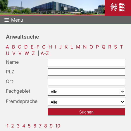
Menu
Anwaltsuche
A
B
C
D
E
F
G
H
I
J
K
L
M
N
O
P
Q
R
S
T
U
V
V
W
Z
|
A-Z
Name
PLZ
Ort
Fachgebiet
Fremdsprache
1
2
3
4
5
6
7
8
9
10