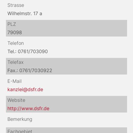
Strasse
Wilhelmstr. 17 a
PLZ
79098
Telefon
Tel.: 0761/703090
Telefax
Fax.: 0761/7030922
E-Mail
kanzlei@dsfr.de
Website
http://www.dsfr.de
Bemerkung
Fachgebiet