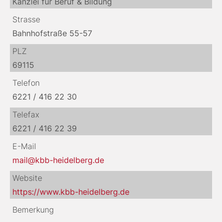
Kanzlei für Beruf & Bildung
Strasse
Bahnhofstraße 55-57
PLZ
69115
Telefon
6221 / 416 22 30
Telefax
6221 / 416 22 39
E-Mail
mail@kbb-heidelberg.de
Website
https://www.kbb-heidelberg.de
Bemerkung