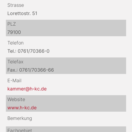
Strasse
Lorettostr. 51
PLZ
79100
Telefon
Tel.: 0761/70366-0
Telefax
Fax.: 0761/70366-66
E-Mail
kammer@h-kc.de
Website
www.h-kc.de
Bemerkung
Fachgebiet