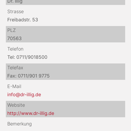
Dr. Illig
Strasse
Freibadstr. 53
PLZ
70563
Telefon
Tel: 0711/9018500
Telefax
Fax: 0711/901 9775
E-Mail
info@dr-illig.de
Website
http://www.dr-illig.de
Bemerkung