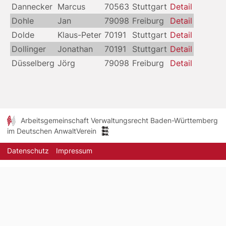
Dannecker
Marcus
70563
Stuttgart
Detail
Dohle
Jan
79098
Freiburg
Detail
Dolde
Klaus-Peter
70191
Stuttgart
Detail
Dollinger
Jonathan
70191
Stuttgart
Detail
Düsselberg
Jörg
79098
Freiburg
Detail
Arbeitsgemeinschaft Verwaltungsrecht Baden-Württemberg
im Deutschen AnwaltVerein
Datenschutz
Impressum