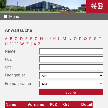
Menu
Anwaltsuche
A
B
C
D
E
F
G
H
I
J
K
L
M
N
O
P
Q
R
S
T
U
V
V
W
Z
|
A-Z
Name
PLZ
Ort
Fachgebiet
Fremdsprache
Name
Vorname
PLZ
Ort
Detail